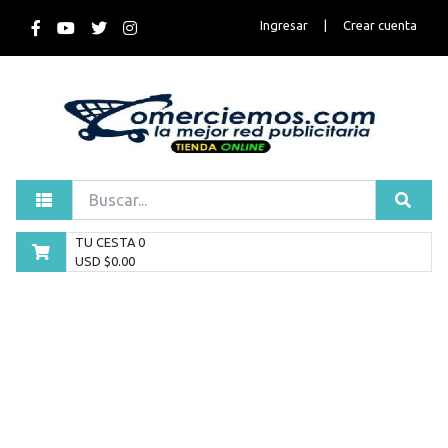
Ingresar
|
Crear cuenta
TU CESTA
0
USD $
0.00