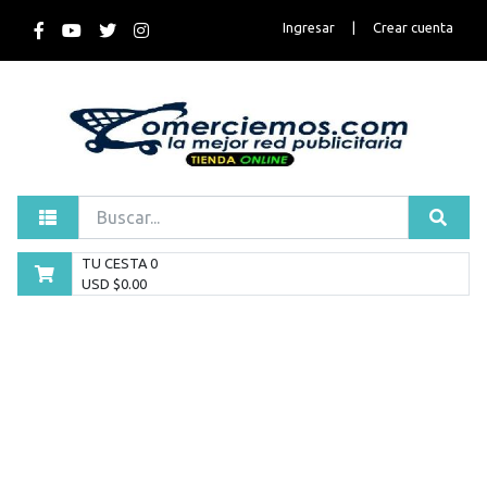
Ingresar
|
Crear cuenta
TU CESTA
0
USD $
0.00