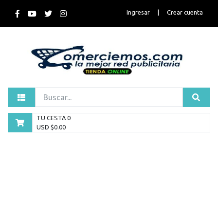
Ingresar
|
Crear cuenta
TU CESTA
0
USD $
0.00